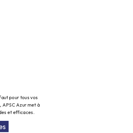
faut pour tous vos
0, APSC Azur met à
des et efficaces.
es