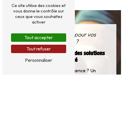
Ce site utilise des cookies et
vous donne le contrôle sur
ceux que vous souhaitez
activer
Besoin d’un plombier pour vos
Tout accepter
locaux professionnels ?
Tout refuser
Un service réactif pour des solutions
adaptées à votre activité
Personnaliser
Une
fuite
à réparer en urgence ? Un
projet d’installation
à planifier ?
Azur
Plomberie Sanitaire Chauffage
est
votre partenaire de confiance pour tous
vos besoins en plomberie professionnelle.
Disponibles
et
réactifs
, nous vous
proposons des
interventions rapides
,
des
devis détaillés
, et un
accompagnement personnalisé
pour