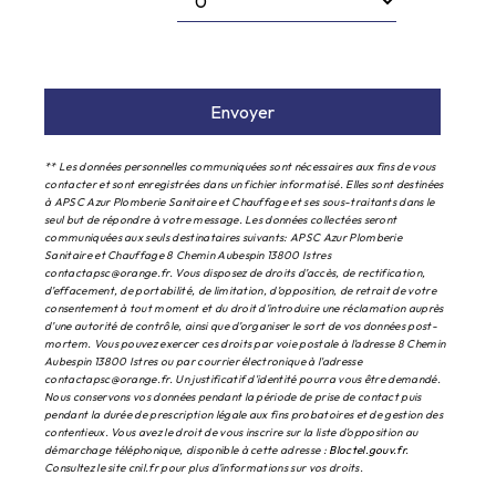
Envoyer
** Les données personnelles communiquées sont nécessaires aux fins de vous
contacter et sont enregistrées dans un fichier informatisé. Elles sont destinées
à APSC Azur Plomberie Sanitaire et Chauffage et ses sous-traitants dans le
seul but de répondre à votre message. Les données collectées seront
communiquées aux seuls destinataires suivants: APSC Azur Plomberie
Sanitaire et Chauffage 8 Chemin Aubespin 13800 Istres
contactapsc@orange.fr. Vous disposez de droits d’accès, de rectification,
d’effacement, de portabilité, de limitation, d’opposition, de retrait de votre
consentement à tout moment et du droit d’introduire une réclamation auprès
d’une autorité de contrôle, ainsi que d’organiser le sort de vos données post-
mortem. Vous pouvez exercer ces droits par voie postale à l'adresse 8 Chemin
Aubespin 13800 Istres ou par courrier électronique à l'adresse
contactapsc@orange.fr. Un justificatif d'identité pourra vous être demandé.
Nous conservons vos données pendant la période de prise de contact puis
pendant la durée de prescription légale aux fins probatoires et de gestion des
contentieux. Vous avez le droit de vous inscrire sur la liste d'opposition au
démarchage téléphonique, disponible à cette adresse :
Bloctel.gouv.fr
.
Consultez le site cnil.fr pour plus d’informations sur vos droits.