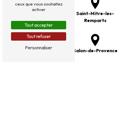
ceux que vous souhaitez
activer
Miramas
Saint-Mitre-les-
Remparts
Tout accepter
Tout refuser
Personnaliser
Sausset-les-Pins
Salon-de-Provence
Étang de Berre
Saint-Martin-de-Crau
Cornillon-Confoux
Martigues