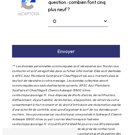
question : combien font cinq
plus neuf ?
Envoyer
** Les données personnelles communiquées sont nécessaires aux fins de vous
contacter et sont enregistrées dans un fichier informatisé. Elles sont destinées
à APSC Azur Plomberie Sanitaire et Chauffage et ses sous-traitants dans le
seul but de répondre à votre message. Les données collectées seront
communiquées aux seuls destinataires suivants: APSC Azur Plomberie
Sanitaire et Chauffage 8 Chemin Aubespin 13800 Istres
contactapsc@orange.fr. Vous disposez de droits d’accès, de rectification,
d’effacement, de portabilité, de limitation, d’opposition, de retrait de votre
consentement à tout moment et du droit d’introduire une réclamation auprès
d’une autorité de contrôle, ainsi que d’organiser le sort de vos données post-
mortem. Vous pouvez exercer ces droits par voie postale à l'adresse 8 Chemin
Aubespin 13800 Istres ou par courrier électronique à l'adresse
contactapsc@orange.fr. Un justificatif d'identité pourra vous être demandé.
Nous conservons vos données pendant la période de prise de contact puis
pendant la durée de prescription légale aux fins probatoires et de gestion des