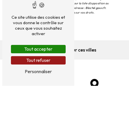
contentieux. Vous avez le droit de vous inscrire sur la liste d'opposition au
démarchage téléphonique, disponible à cette adresse :
Bloctel.gouv.fr
.
Consultez le site cnil.fr pour plus d’informations sur vos droits.
Ce site utilise des cookies et
vous donne le contrôle sur
ceux que vous souhaitez
activer
Tout accepter
Nous intervenons sur ces villes
Tout refuser
Personnaliser
Fos-sur-Mer
Châteauneuf-les-
Martigues