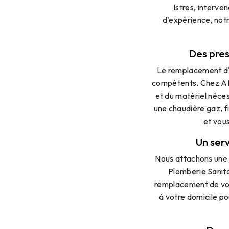
Istres, interve
d'expérience, not
Des pres
Le remplacement d'u
compétents. Chez AP
et du matériel néces
une chaudière gaz, f
et vous
Un ser
Nous attachons une 
Plomberie Sanita
remplacement de vot
à votre domicile po