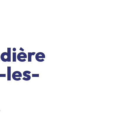
dière
-les-