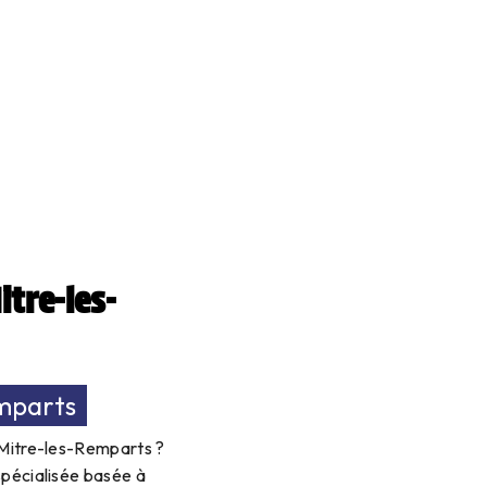
tre-les-
mparts
-Mitre-les-Remparts ?
spécialisée basée à