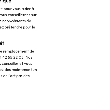
mique
ce pour vous aider à
ous conseillerons sur
t inconvénients de
iez prétendre pour le
it
 le remplacement de
4 42 55 22 05. Nos
 conseiller et vous
ez dès maintenant un
es de l'art par des