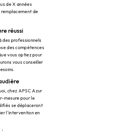
plus de X années
de remplacement de
re réussi
à des professionnels
pose des compétences
 Que vous optiez pour
urons vous conseiller
besoins.
audière
quoi, chez APSC Azur
ur-mesure pour le
ifiés se déplaceront
er l'intervention en