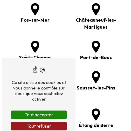
Fos-sur-Mer
Châteauneuf-les-
Martigues
Saint-Chamas
Port-de-Bouc
Ce site utilise des cookies et
Saint-Mitre-les-
Sausset-les-Pins
vous donne le contrôle sur
ceux que vous souhaitez
Remparts
activer
Tout accepter
Salon-de-Provence
Étang de Berre
Tout refuser