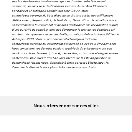
seul but de répondre à votre message. Les données collectées seront
communiquées aux seuls destinataires suivants: APSC Azur Plomberie
Sanitaire et Chauffage 8 Chemin Aubespin 13800 Istres
contactapsc@orange.fr. Vous disposez de droits d’accès, de rectification,
d’effacement, de portabilité, de limitation, d’opposition, de retrait de votre
consentement à tout moment et du droit d’introduire une réclamation auprès
d’une autorité de contrôle, ainsi que d’organiser le sort de vos données post-
mortem. Vous pouvez exercer ces droits par voie postale à l'adresse 8 Chemin
Aubespin 13800 Istres ou par courrier électronique à l'adresse
contactapsc@orange.fr. Un justificatif d'identité pourra vous être demandé.
Nous conservons vos données pendant la période de prise de contact puis
pendant la durée de prescription légale aux fins probatoires et de gestion des
contentieux. Vous avez le droit de vous inscrire sur la liste d'opposition au
démarchage téléphonique, disponible à cette adresse :
Bloctel.gouv.fr
.
Consultez le site cnil.fr pour plus d’informations sur vos droits.
Nous intervenons sur ces villes