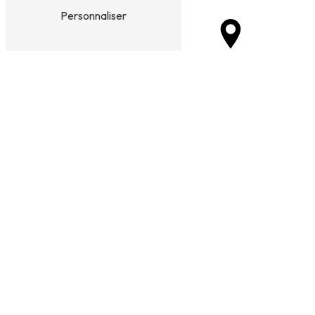
Personnaliser
Saint-Martin-de-Crau
Cornillon-Confoux
Istres
Martigues
Grans
Carry-le-Rouet
Lançon-Provence